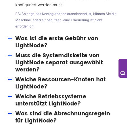
konfiguriert werden muss.
PS: Solange das Kontoguthaben ausreichend ist, können Sie die
Maschine jederzeit benutzen, eine Erneuerung ist nicht
erforderlich.
Was ist die erste Gebühr von
LightNode?
Muss die Systemdiskette von
Der erste Ladebonus ist ein Vorteil, der den Nutzern
LightNode separat ausgewählt
von LightNode gewährt wird. Nutzer können einen
Bonus von bis zu 15 $ (dauerhaft) für den
werden?
Ressourcenverbrauch erhalten.
Welche Ressourcen-Knoten hat
Keine einzelne Auswahl ist erforderlich. LightNode ist
LightNode?
mit der 50G-Systemfestplatte für jeden VPS-Host
ausgestattet.
Welche Betriebssysteme
LightNode Knoten umfassen Silicon Valley, Washington,
unterstützt LightNode?
Frankfurt, Türkei, Saudi-Arabien, Vereinigte Arabische
Emirate, Thailand, Kambodscha, Hanoi, Ho-Chi-Minh-
Was sind die Abrechnungsregeln
Systemabbild unterstützt mehrere Versionen von
Stadt, Hongkong, Taiwan, Südkorea, Japan und
für LightNode?
Windows- und Linux-Systemen (CentOS, Ubuntu,
andere Knoten, mit Fokus auf Südostasien.
Debian usw.); Anwendungsbild unterstützt Bilder wie