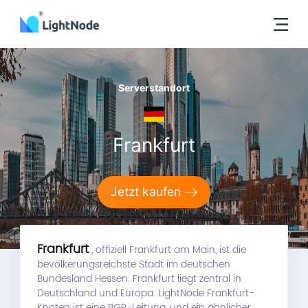
Serverstandort
Frankfurt
Jetzt kaufen
Frankfurt
, offiziell Frankfurt am Main, ist die
bevölkerungsreichste Stadt im deutschen
Bundesland Hessen. Frankfurt liegt zentral in
Deutschland und Europa. LightNode Frankfurt-
Knoten ist eine BGP-Leitung, und ein ähnlicher