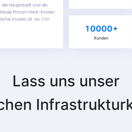
st die Hauptstadt und die
ghtNode Phnom Penh-Knoten
licher Knoten ist: Ho-Chi-
10000+
Kunden
Lass uns unser
chen
Infrastruktur