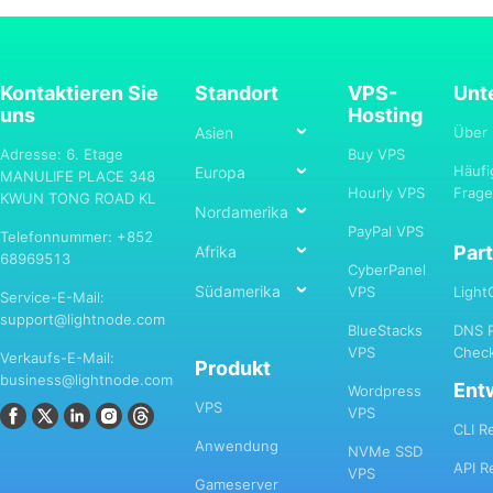
Kontaktieren Sie
Standort
VPS-
Unt
uns
Hosting
Asien
Über
Adresse: 6. Etage
Buy VPS
Häufi
Europa
MANULIFE PLACE 348
Hourly VPS
Frag
KWUN TONG ROAD KL
Nordamerika
PayPal VPS
Telefonnummer: +852
Par
Afrika
68969513
CyberPanel
Südamerika
VPS
Ligh
Service-E-Mail:
support@lightnode.com
BlueStacks
DNS P
VPS
Chec
Verkaufs-E-Mail:
Produkt
business@lightnode.com
Ent
Wordpress
VPS
VPS
CLI R
Anwendung
NVMe SSD
API R
VPS
Gameserver