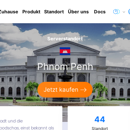
Zuhause
Produkt
Standort
Über uns
Docs
Serverstandort
Phnom Penh
Jetzt kaufen
44
tadt und die
bodschas, einst bekannt als
Standort