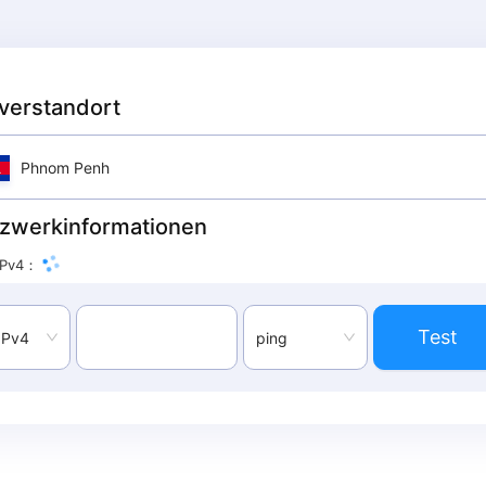
verstandort
Phnom Penh
zwerkinformationen
IPv4
：
Test
IPv4
ping