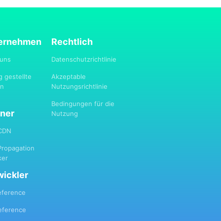
ernehmen
Rechtlich
 uns
Datenschutzrichtlinie
g gestellte
Akzeptable
en
Nutzungsrichtlinie
Bedingungen für die
tner
Nutzung
tCDN
ropagation
ker
wickler
eference
eference