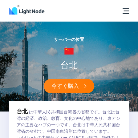
サーバーの位置
台北
今すぐ購入
台北
は中華人民共和国台湾省の省都です。台北は台
湾の経済、政治、教育、文化の中心地であり、東アジ
アの主要なハブの一つです。台北は中華人民共和国台
湾省の省都で、中国南東沿岸に位置しています。
LightNodeの中国台北ノードはBGP回線で、類似のノ