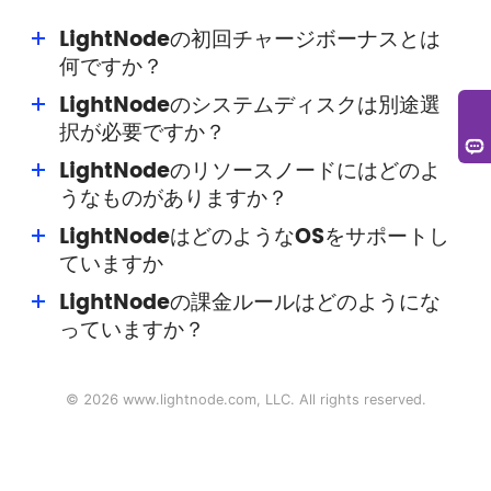
LightNodeの初回チャージボーナスとは
何ですか？
LightNodeのシステムディスクは別途選
初回チャージボーナスはLightNodeがユーザーに提供する
択が必要ですか？
特典です。最大15ドルのボーナス(期限なし)を獲得でき、
リソース消費に使用できます。
LightNodeのリソースノードにはどのよ
別途選択は不要です。LightNodeでは各VPSホストに
うなものがありますか？
50GBのシステムディスクが標準装備されています。
LightNodeはどのようなOSをサポートし
LightNodeのノードには、シリコンバレー、ワシントン、
ていますか
フランクフルト、トルコ、サウジアラビア、UAE、タイ、
カンボジア、ハノイ、ホーチミン、香港、台湾、韓国、日
LightNodeの課金ルールはどのようにな
システムイメージは複数バージョンのWindows、各種
本などがあり、東南アジア地域に重点を置いています。
っていますか？
Linuxシステム(CentOS、Ubuntu、Debianなど)をサポー
ト。アプリケーションイメージはWordPressなどのイメー
現在、LightNodeのホストは従量課金の後払いモデルで
ジをサポートしています。
す。1時間単位で請求され(1時間未満は1時間として計
©
2026
www.lightnode.com
, LLC. All rights reserved.
算)、各暦月672時間(28日)まで課金されます。672時間
を超えた分は請求されません。