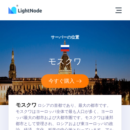
サーバーの位置
モスクワ
今すぐ購入
モスクワ
ロシアの首都であり、最大の都市です。
モスクワはヨーロッパ全体で最も人口が多く、ヨーロ
ッパ最大の都市および大都市圏です。モスクワは連邦
都市として管理され、ロシアおよび東ヨーロッパの政
治、経済、文化、科学の中心地となっています。アル