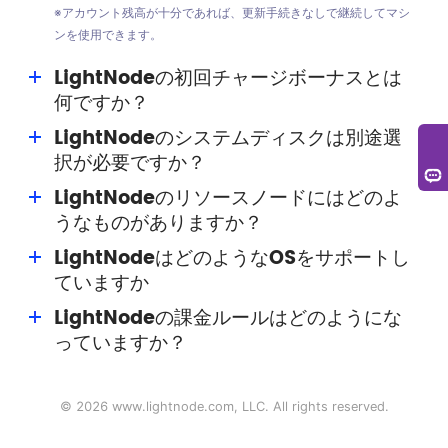
※アカウント残高が十分であれば、更新手続きなしで継続してマシ
ンを使用できます。
LightNodeの初回チャージボーナスとは
何ですか？
LightNodeのシステムディスクは別途選
初回チャージボーナスはLightNodeがユーザーに提供する
択が必要ですか？
特典です。最大15ドルのボーナス(期限なし)を獲得でき、
リソース消費に使用できます。
LightNodeのリソースノードにはどのよ
別途選択は不要です。LightNodeでは各VPSホストに
うなものがありますか？
50GBのシステムディスクが標準装備されています。
LightNodeはどのようなOSをサポートし
LightNodeのノードには、シリコンバレー、ワシントン、
ていますか
フランクフルト、トルコ、サウジアラビア、UAE、タイ、
カンボジア、ハノイ、ホーチミン、香港、台湾、韓国、日
LightNodeの課金ルールはどのようにな
システムイメージは複数バージョンのWindows、各種
本などがあり、東南アジア地域に重点を置いています。
っていますか？
Linuxシステム(CentOS、Ubuntu、Debianなど)をサポー
ト。アプリケーションイメージはWordPressなどのイメー
現在、LightNodeのホストは従量課金の後払いモデルで
ジをサポートしています。
す。1時間単位で請求され(1時間未満は1時間として計
©
2026
www.lightnode.com
, LLC. All rights reserved.
算)、各暦月672時間(28日)まで課金されます。672時間
を超えた分は請求されません。