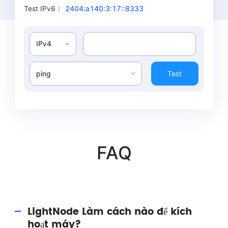
Test IPv6
：
2404:a140:3:17::8333
IPv4
ping
Test
FAQ
LightNode Làm cách nào để kích
hoạt máy?