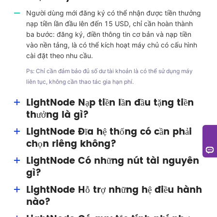
Người dùng mới đăng ký có thể nhận được tiền thưởng
nạp tiền lần đầu lên đến 15 USD, chỉ cần hoàn thành
ba bước: đăng ký, điền thông tin cơ bản và nạp tiền
vào nền tảng, là có thể kích hoạt máy chủ có cấu hình
cài đặt theo nhu cầu.
Ps: Chỉ cần đảm bảo đủ số dư tài khoản là có thể sử dụng máy
liên tục, không cần thao tác gia hạn phí.
LightNode Nạp tiền lần đầu tặng tiền
thưởng là gì?
LightNode Đĩa hệ thống có cần phải
Tiền thưởng nạp tiền đầu là phúc lợi ích do LightNode
chọn riêng không?
cung cấp cho người dùng, người dùng có thể nhận
được tiền thưởng lên đến 15 USD (có giá trị vĩnh viễn),
LightNode Có những nút tài nguyên
Không cần phải chọn riêng, mỗi máy chủ VPS,
có thể dùng để chi trả cho tài nguyên.
gì?
LightNode đều trang bị cho bạn một đĩa hệ thống 50G.
LightNode Hỗ trợ những hệ điều hành
LightNode bao gồm các nút ở Thung lũng Silicon của
nào?
Mỹ, Washington của Mỹ, Frankfurt của Đức, Thổ Nhĩ
Kỳ, Ả Rập Xê Út, Các Tiểu vương quốc Ả Rập Thống