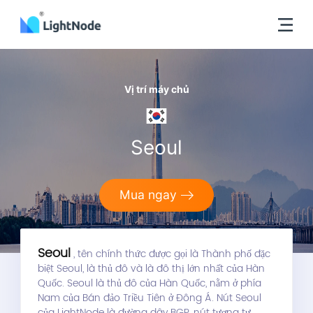
Vị trí máy chủ
Seoul
Mua ngay
Seoul
, tên chính thức được gọi là Thành phố đặc
biệt Seoul, là thủ đô và là đô thị lớn nhất của Hàn
Quốc. Seoul là thủ đô của Hàn Quốc, nằm ở phía
Nam của Bán đảo Triều Tiên ở Đông Á. Nút Seoul
của LightNode là đường dây BGP, nút tương tự