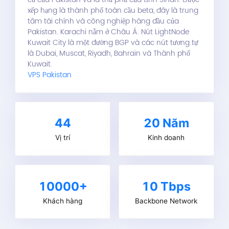
xếp hạng là thành phố toàn cầu beta, đây là trung
tâm tài chính và công nghiệp hàng đầu của
Pakistan. Karachi nằm ở Châu Á. Nút LightNode
Kuwait City là một đường BGP và các nút tương tự
là Dubai, Muscat, Riyadh, Bahrain và Thành phố
Kuwait.
VPS Pakistan
44
20
Năm
Vị trí
Kinh doanh
10000+
10 Tbps
Khách hàng
Backbone Network