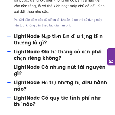
ba bước: đăng ký, điền thông tin cơ bản và nạp tiền
vào nền tảng, là có thể kích hoạt máy chủ có cấu hình
cài đặt theo nhu cầu.
Ps: Chỉ cần đảm bảo đủ số dư tài khoản là có thể sử dụng máy
liên tục, không cần thao tác gia hạn phí.
LightNode Nạp tiền lần đầu tặng tiền
thưởng là gì?
LightNode Đĩa hệ thống có cần phải
Tiền thưởng nạp tiền đầu là phúc lợi ích do LightNode
chọn riêng không?
cung cấp cho người dùng, người dùng có thể nhận
được tiền thưởng lên đến 15 USD (có giá trị vĩnh viễn),
LightNode Có những nút tài nguyên
Không cần phải chọn riêng, mỗi máy chủ VPS,
có thể dùng để chi trả cho tài nguyên.
gì?
LightNode đều trang bị cho bạn một đĩa hệ thống 50G.
LightNode Hỗ trợ những hệ điều hành
LightNode bao gồm các nút ở Thung lũng Silicon của
nào?
Mỹ, Washington của Mỹ, Frankfurt của Đức, Thổ Nhĩ
Kỳ, Ả Rập Xê Út, Các Tiểu vương quốc Ả Rập Thống
LightNode Có quy tắc tính phí như
Hình ảnh phản chiếu của hệ thống hỗ trợ nhiều phiên
nhất, Thái Lan, Campuchia, Hà Nội Việt Nam, Thành
thế nào?
bản hệ điều hành Windows và các hệ thống Linux khác
phố Hồ Chí Minh Việt Nam, Hồng Kông Trung Quốc, Đài
nhau (Centos, Ubuntu, Debian...); hình ảnh phản chiếu
Loan Trung Quốc, Hàn Quốc, Nhật Bản..., trọng điểm
LightNode hiện có máy chủ tính phí theo lưu lượng ở
ứng dụng hỗ trợ hình ảnh phản chiếu Wordpress...