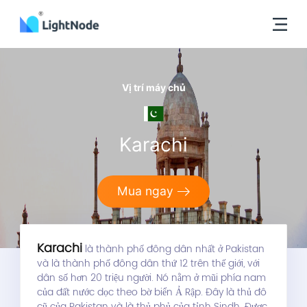
Vị trí máy chủ
Karachi
Mua ngay
Karachi
là thành phố đông dân nhất ở Pakistan
và là thành phố đông dân thứ 12 trên thế giới, với
dân số hơn 20 triệu người. Nó nằm ở mũi phía nam
của đất nước dọc theo bờ biển Ả Rập. Đây là thủ đô
cũ của Pakistan và là thủ phủ của tỉnh Sindh. Được