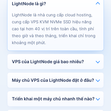
LightNode là gì?
LightNode là nhà cung cấp cloud hosting,
cung cấp VPS KVM NVMe SSD hiệu năng
cao tại hơn 40 vị trí trên toàn cầu, tính phí
theo giờ và theo tháng, triển khai chỉ trong
khoảng một phút.
VPS của LightNode giá bao nhiêu?
Các gói bắt đầu từ $7.70 mỗi tháng. Bạn có
thể trả theo giờ (trả theo mức dùng) hoặc
Máy chủ VPS của LightNode đặt ở đâu?
theo tháng và hủy bất cứ lúc nào, chỉ trả cho
LightNode vận hành hơn 40 trung tâm dữ
phần bạn dùng.
liệu trên 5 châu lục, bao gồm Đông Nam Á,
Triển khai một máy chủ nhanh thế nào?
Trung Đông, Nam Mỹ, Hồng Kông và nhiều
Hầu hết máy chủ sẵn sàng trong khoảng một