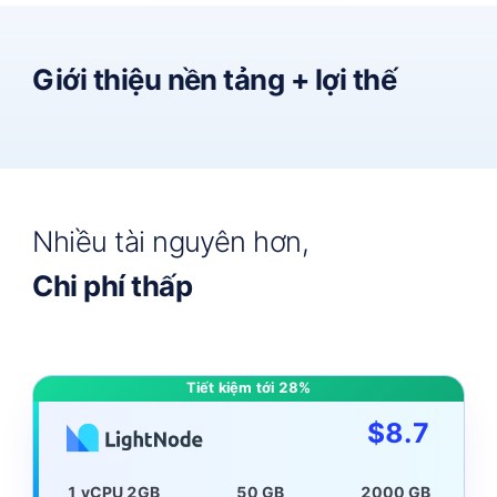
Giới thiệu nền tảng + lợi thế
Instances
Nhiều tài nguyên hơn,
101.22
Please enter
Server Name
Add
Instances
Server
Please enter
Chi phí thấp
N…
Server
Operation
20220428205439…
Server Details
Singapore 1 vCPU 2 GB
ecs-ad000010fhb3
ecs-ad000010fhb3
View console
20220428205439785302
test
BT
1 vCPU 2 GB
Server Stop
Hong Kong 2 vCPU 4 GB
ecs-hb00000g0obn
Server Start
ecs-hb00000g0obn
1
Total 2 items
Tiết kiệm tới 28%
BT
test
Server Restart
2 vCPU 4 GB
$
8.7
Server Reinstall
Total 2 items
Server Release
1 vCPU 2GB
50 GB
2000 GB