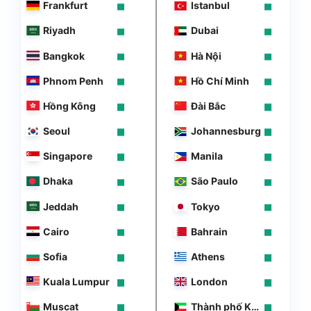
Frankfurt
Istanbul
Riyadh
Dubai
Bangkok
Hà Nội
Phnom Penh
Hồ Chí Minh
Hồng Kông
Đài Bắc
Seoul
Johannesburg
Singapore
Manila
Dhaka
São Paulo
Jeddah
Tokyo
Cairo
Bahrain
Sofia
Athens
Kuala Lumpur
London
Muscat
Thành phố Kuwait