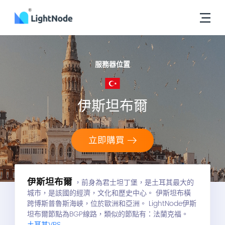
服務器位置
伊斯坦布爾
立即購買
伊斯坦布爾
，前身為君士坦丁堡，是土耳其最大的
城市，是該國的經濟，文化和歷史中心。 伊斯坦布橫
跨博斯普魯斯海峽，位於歐洲和亞洲。 LightNode伊斯
坦布爾節點為BGP線路，類似的節點有：法蘭克福。
土耳其VPS