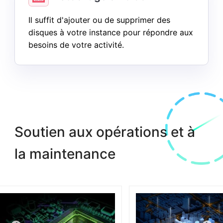
Il suffit d'ajouter ou de supprimer des
disques à votre instance pour répondre aux
besoins de votre activité.
Soutien aux opérations et à
la maintenance
99.99%
24 sur 24
Temps de service normal>99.99%
Support technique international 