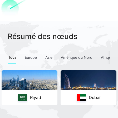
Résumé des nœuds
Tous
Europe
Asie
Amérique du Nord
Afrique
Riyad
Dubaï