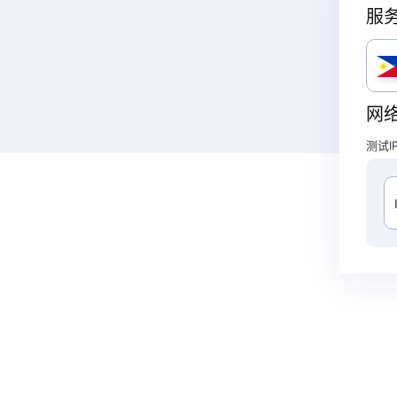
服
网
测试IP