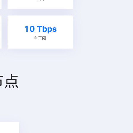
10 Tbps
主干网
节点