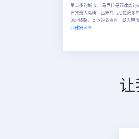
第二多的城市。 马尼拉是菲律宾的
律宾最大岛屿－吕宋岛马尼拉湾东岸。 
BGP线路，类似的节点有：胡志明
菲律宾VPS
让