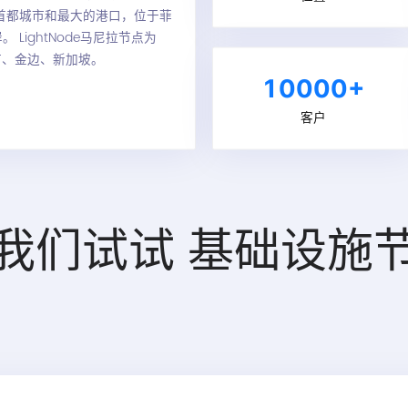
首都城市和最大的港口，位于菲
LightNode马尼拉节点为
市、金边、新加坡。
10000+
客户
我们试试
基础设施