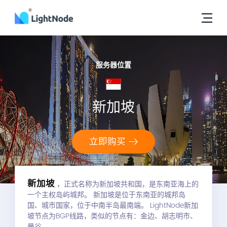
服务器位置
新加坡
立即购买
新加坡
，正式名称为新加坡共和国，是东南亚海上的
一个主权岛屿城邦。 新加坡是位于东南亚的城邦岛
国、城市国家，位于中南半岛最南端。 LightNode新加
坡节点为BGP线路，类似的节点有：金边、胡志明市、
曼谷。